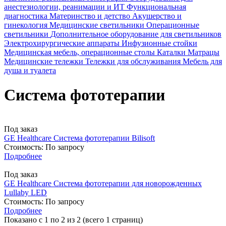
анестезиологии, реанимации и ИТ
Функциональная
диагностика
Материнство и детство
Акушерство и
гинекология
Медицинские светильники
Операционные
светильники
Дополнительное оборудование для светильников
Электрохирургические аппараты
Инфузионные стойки
Медицинская мебель, операционные столы
Каталки
Матрацы
Медицинские тележки
Тележки для обслуживания
Мебель для
душа и туалета
Система фототерапии
Под заказ
GE Healthcare
Система фототерапии Bilisoft
Стоимость:
По запросу
Подробнее
Под заказ
GE Healthcare
Система фототерапии для новорожденных
Lullaby LED
Стоимость:
По запросу
Подробнее
Показано с 1 по 2 из 2 (всего 1 страниц)