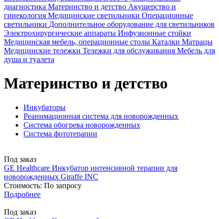
диагностика
Материнство и детство
Акушерство и
гинекология
Медицинские светильники
Операционные
светильники
Дополнительное оборудование для светильников
Электрохирургические аппараты
Инфузионные стойки
Медицинская мебель, операционные столы
Каталки
Матрацы
Медицинские тележки
Тележки для обслуживания
Мебель для
душа и туалета
Материнство и детство
Инкубаторы
Реанимационная система для новорожденных
Система обогрева новорожденных
Система фототерапии
Под заказ
GE Healthcare
Инкубатор интенсивной терапии для
новорожденных Giraffe INC
Стоимость:
По запросу
Подробнее
Под заказ