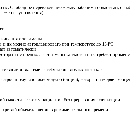
фейс. Свободное переключение между рабочими областями, с в
(элементы управления)
ней
уживания или замены
, и их можно автоклавировать при температуре до 134ºС
дят автоматически
который не предполагает замены запчастей и не требует приме
нтиляции и включает в себя такие возможности как:
строенному газовому модулю (опция), который измеряет концен
ой емкости легких у пациентов без прерывания вентиляции.
е кривой объем/давление в режиме реального времени.