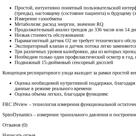
Простой, интуитивно понятный пользовательский интер
(тренды), настоящему (состояние пациента) и будущему 
Измерение газообмена
Метаболизм: расход энергии, значение RQ
Продолжительный анализ трендов до 336 часов или 14 д
Низкая стоимость обслуживания:
Парамагнитный датчик О2 не требует технического обсл
Экспираторный клапан и датчик потока легко заменяются
Три различных уровня калибровки, два из которых прохо
Необходим только один профилактический осмотр в год, 
Подвижный 15-дюймовый сенсорный дисплей
Концепция респираторного ухода выходит за рамки простой ве
Оценка необходимой нутритивной поддержки, благодаря в
данные в режиме реального времени
Оценка объема легких, благодаря функциям:
FRC INview – технология измерения функциональной остаточн
SpiroDynamics – измерение трахеального давления и построени
Отзывов (0)
Написать отзыв